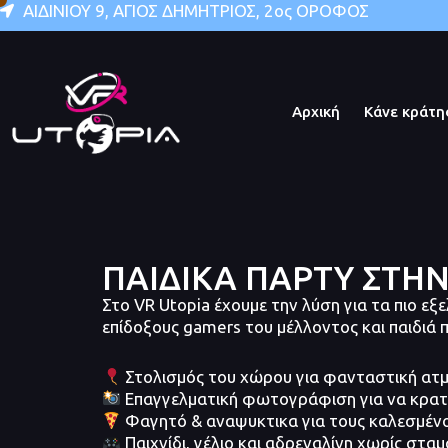
ΑΙΔΙΝΙΟΥ 9, ΑΓΙΟΣ ΔΗΜΗΤΡΙΟΣ, 2ος ΟΡΟΦΟΣ
Αρχική
Κάνε κράτη
ΠΑΙΔΙΚΑ ΠΑΡΤΥ ΣΤΗ
Στο VR Utopia έχουμε την λύση για τα πιο εξ
επίδοξους gamers του μέλλοντος και παιδιά π
Στολισμός του χώρου για φανταστική ατ
Επαγγελματική φωτογράφιση για να κρατή
Φαγητό & αναψυκτικα για τους καλεσμέν
Παιχνίδι, γέλιο και αδρεναλίνη χωρίς στα