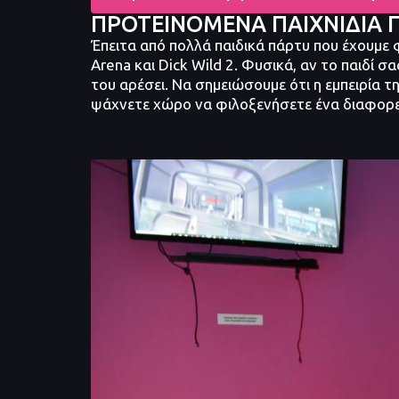
ΠΡΟΤΕΙΝΟΜΕΝΑ ΠΑΙΧΝΙΔΙΑ Γ
Έπειτα από πολλά παιδικά πάρτυ που έχουμε φ
Arena
και Dick Wild 2. Φυσικά, αν το παιδί σα
του αρέσει. Να σημειώσουμε ότι η εμπειρία τ
ψάχνετε χώρο να φιλοξενήσετε ένα διαφορετικ