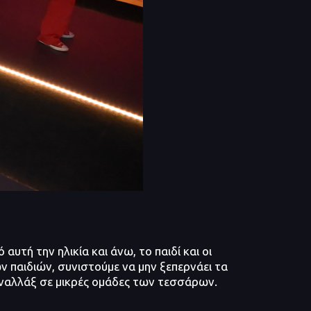
υτή την ηλικία και άνω, το παιδί και οι
 παιδιών, συνιστούμε να μην ξεπερνάει τα
 εναλλάξ σε μικρές ομάδες των τεσσάρων.