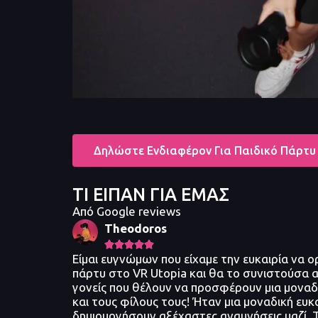
Δηλώστε Ενδιαφέρον Για Παιδικό Πάρτυ
ΤΙ ΕΙΠΑΝ ΓΙΑ ΕΜΑΣ
Από Google reviews
Theodoros





Είμαι ευγνώμων που είχαμε την ευκαιρία να 
πάρτυ στο VR Utopia και θα το συνιστούσα 
γονείς που θέλουν να προσφέρουν μια μοναδι
και τους φίλους τους! Ήταν μια μοναδική ευκ
δημιουργήσουν αξέχαστες αναμνήσεις μαζί. Τ