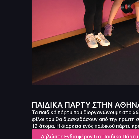
ΠΑΙΔΙΚΑ ΠΑΡΤΥ ΣΤΗΝ ΑΘΗΝΑ
Τα παιδικά πάρτυ που διοργανώνουμε στο χώρο
φίλοι του θα διασκεδάσουν από την πρώτη σ
12 άτομα. Η διάρκεια ενός παιδικού πάρτυ κ
Δηλώστε Ενδιαφέρον Για Παιδικό Πάρτυ