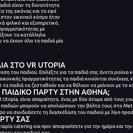
παιδιά είχαν τη δυνατότητα
α της εικόνας και τα εφέ
 στον εικονικό κόσμο ήταν
ά φιλικό και εξυπηρετικό,
πραγματικότητας με
λέξουν τα κατάλληλα
ν να έχουν όλα τα παιδιά μία
ΙΑ ΣΤΟ VR UTOPIA
νεση του παιδιού. Επιλέξτε για τα παιδιά σας άνετα ρούχ
α εικονικής πραγματικότητας τα παιδιά κινούνται συνέχεια,
 τα παιδιά να ζεσταθούν και να θέλουν να μείνουν με το κ
Α ΠΑΙΔΙΚΟ ΠΑΡΤΥ ΣΤΗΝ ΑΘΗΝΑ;
 Utopia, είναι απαραίτητο, ένας με δύο άτομα από τους γο
 παιδιών μπορούν να απολαύσουν την βόλτα τους στο Metr
ερο να συνδυάσετε τη διασκέδαση του παιδιού με λίγο προ
ΑΡΤΥ ΣΑΣ
ιρία catering και πριν αποφασίσετε για την ημέρα και την
άρτυ του παιδιού σας.